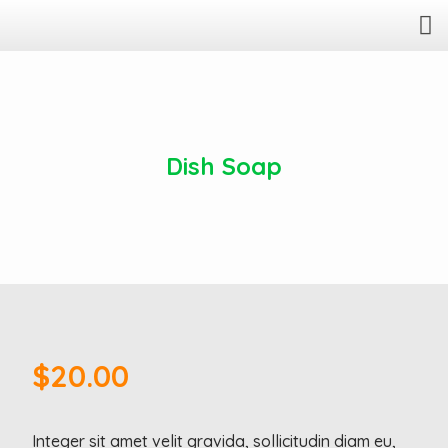
Dish Soap
Feb., 21
$
20.00
Integer sit amet velit gravida, sollicitudin diam eu,