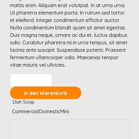
mattis enim. Aliquam erat volutpat. In at urna urna.
Ut pharetra elementum porta. In rutrum sed tortor
et eleifend. Integer condimentum efficitur auctor.
Nulla condimentum blandit quam sit amet egestas.
Duis magna neque, ornare ac dui et, luctus dapibus
odio. Curabitur pharetra mi in urna tempus, sit amet
lacinia ante suscipit. Suspendisse potenti. Praesent
fermentum ullamcorper odio. Maecenas tempor
vitae mauris vel ultricies.
In den Warenkorb
Dish Soap
Artikelnummer:
Commercial
Domestic
Mini
Kategorien:
Beschreibung
Zusätzliche Informationen