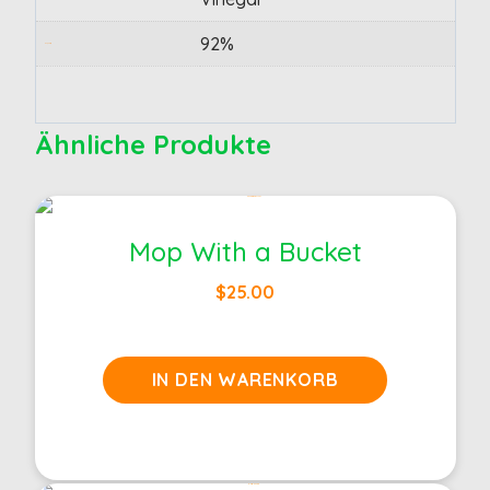
92%
Popularity
Ähnliche Produkte
Mop With a Bucket
$
25.00
IN DEN WARENKORB